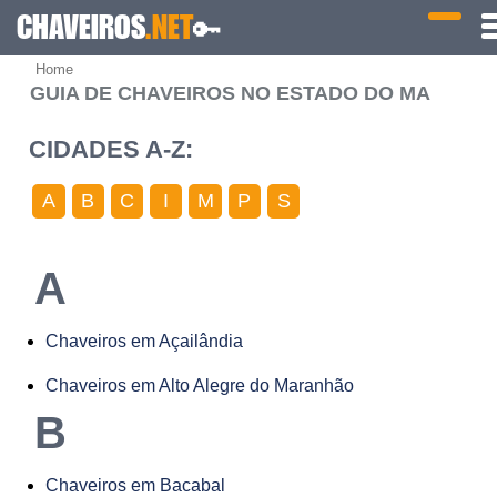
CHAVEIROS
.NET
🔑
Home
GUIA DE CHAVEIROS NO ESTADO DO MA
CIDADES A-Z:
A
B
C
I
M
P
S
A
Chaveiros em Açailândia
Chaveiros em Alto Alegre do Maranhão
B
Chaveiros em Bacabal